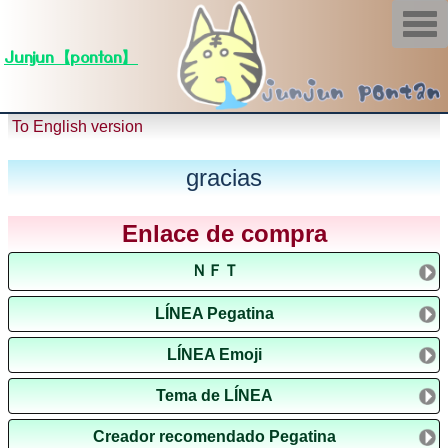
T
o
g
Junjun【pontan】
g
l
e
n
a
To English version
v
i
g
gracias
a
t
i
Enlace de compra
o
n
ＮＦＴ
LÍNEA Pegatina
LÍNEA Emoji
Tema de LÍNEA
Creador recomendado Pegatina